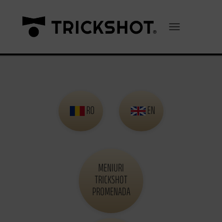
Comută navigarea
RO
EN
MENIURI
TRICKSHOT
PROMENADA