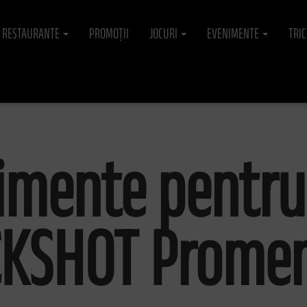
RESTAURANTE
PROMOȚII
JOCURI
EVENIMENTE
TRI
imente pentru 
CKSHOT Prome