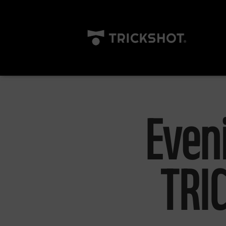
Even
TRI