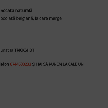
 Socata naturală
iocolată belgiană, la care merge
nunat la
TRICKSHOT
!
lefon
0744533233
ȘI HAI SĂ PUNEM LA CALE UN