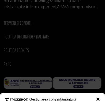
Arcade Games, bowling & biliard – toate
cristalizate într-o experiență fără compromisuri.
TERMENI SI CONDITII
POLITICA DE CONFIDENȚIALITATE
POLITICA COOKIES
ANPC
Gestionarea consimțământului