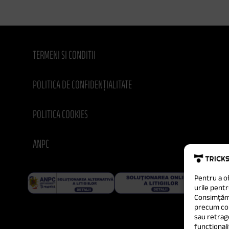
TERMENI SI CONDITII
POLITICA DE CONFIDENȚIALITATE
POLITICA COOKIES
ANPC
Pentru a o
urile pentr
Consimțămâ
precum com
sau retrag
funcționali