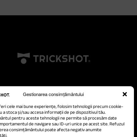
Gestionarea consimțământului
feri cele mai bune experiențe, folosim tehnologii precum cookie-
u a stoca și/sau accesa informații de pe dispozitivul tău.
ntul pentru aceste tehnologii ne permite să procesăm date
portamentul de navigare sau ID-uri unice pe acest site. Refuzul
erea consimțământului poate afecta negativ anumite
tăți.