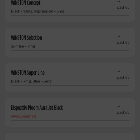
WINSTON Concept
**
pachet
Black - 10mg, Xspression - 6mg
WINSTON Selection
**
pachet
Sunrise - 7mg
WINSTON Super Line
**
pachet
Black - 7mg, Blue - 5mg
Dispozitiv Ploom Aura Jet Black
**
pachet
www.ploom.ro