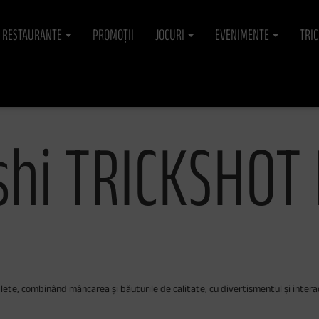
RESTAURANTE
PROMOȚII
JOCURI
EVENIMENTE
TRI
shi TRICKSHO
ete, combinând mâncarea și băuturile de calitate, cu divertismentul și interacț