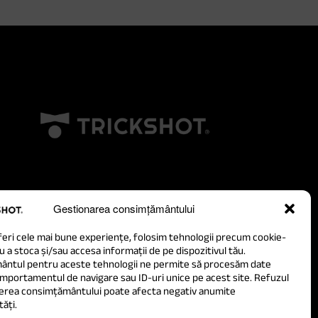
Gestionarea consimțământului
feri cele mai bune experiențe, folosim tehnologii precum cookie-
u a stoca și/sau accesa informații de pe dispozitivul tău.
ntul pentru aceste tehnologii ne permite să procesăm date
portamentul de navigare sau ID-uri unice pe acest site. Refuzul
erea consimțământului poate afecta negativ anumite
tăți.