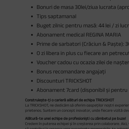
Bonuri de masa 30lei/ziua lucrata (apro
Tips saptamanal
Buget zilnic pentru masă: 44 lei / zi lu
Abonament medical REGINA MARIA
Prime de sarbatori (Crăciun & Paște): 3
O zi libera in plus cu fiecare an petrec
Voucher cadou cu ocazia zilei de naște
Bonus recomandare angajați
Discounturi TRICKSHOT
Abonament 7card (disponibil și pentru 
Construiește-ți o carieră
alături de echipa
TRICKSHOT
La TRICKSHOT, ne dedicăm să oferim oaspeților noștri experienț
prietenos. Suntem un concept inovator, unde fiecare vizită dev
Alătură-te
unei
echipe de profesioniști cu zâmbetul pe buze!
Credem în puterea echipei și în creșterea prin colaborare. Aici, 
să contribui la crearea unor experiențe memorabile, te aștept