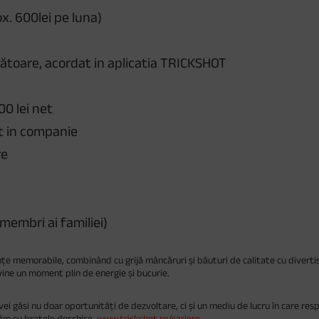
x. 600lei pe luna)
crătoare, acordat in aplicatia TRICKSHOT
00 lei net
ut in companie
re
membri ai familiei)
e memorabile, combinând cu grijă mâncăruri și băuturi de calitate cu divertis
ine un moment plin de energie și bucurie.
vei găsi nu doar oportunități de dezvoltare, ci și un mediu de lucru în care resp
ăm cu brațele deschise.
www.trickshot.ro/cariere