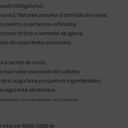
sushi (obligatoriu);
zului, filetarea pestelui si tehnicile de rulare;
ru pentru o sectie nou infiintata;
ectarea stricta a normelor de igiena;
artasi din experienta acumulata.
 a sectiei de sushi;
 mai inalte standarde de calitate;
ma si asigurarea prospetimii ingredientelor;
si siguranta alimentara.
nibilitatea de a lucra în weekend-uri și sărbători)
a interval 4800-5400 lei