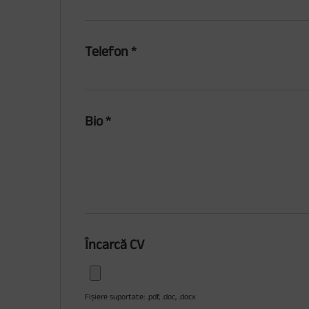
Telefon
*
Bio
*
Încarcă CV
Fișiere suportate: .pdf, .doc, .docx