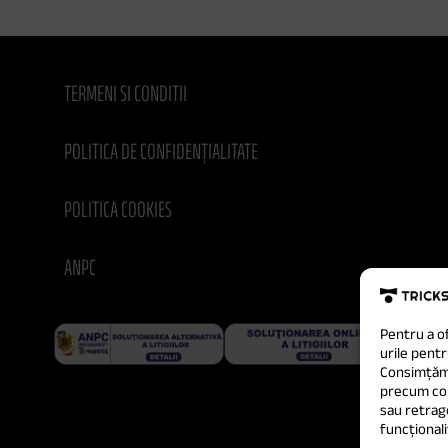
TERMENI SI CONDITII
POLITICA DE CONFIDENȚIALITATE
POLITICA COOKIES
ANPC
Pentru a o
urile pentr
Consimțămâ
precum com
sau retrag
funcționali